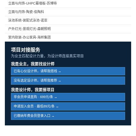
立面与内饰-UHPC幕墙板-苏博特
立面与内饰-陶瓷-伯陶科
泳池系统-装配式泳池-诺亚
户外灯光-景观灯光-森朝照明
室内软装-办公家具-海邦集团
项目对接服务
为业主匹配设计力量，为设计师连接真实项目
我是业主，我要找设计师
已有心仪设计师，请帮我搭线 →
没有选定设计师，请帮我推荐 →
我是设计师，我要接项目
非会员申请直购 · 699元/条 →
申请加入会员 · 最低89元/条 →
已缴纳年费会员登录入口 →