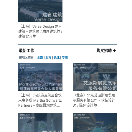
展陈设计高级经理
享
（上海）Verse Design 建言
建筑 – 建筑师 / 助理建筑师 /
建筑实习生
最新工作
购买招聘 →
按地区查看 ：
全部
|
北方
|
长江
|
华南
（上海） 玛莎施瓦茨及合伙
（北京）北京艾派斯展览展
人事务所 Martha Schwartz
示服务有限公司 - 软装设计
Partners – 高级景观建筑师
师 / 陈列设计师
Senior Landscape
Designer / 景观建筑师
Landscape Designer