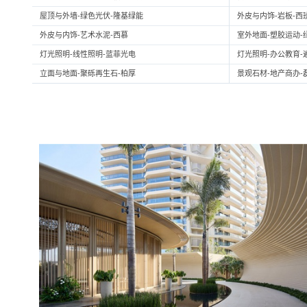
屋顶与外墙-绿色光伏-隆基绿能
外皮与内饰-岩板-西
外皮与内饰-艺术水泥-西慕
室外地面-塑胶运动-
灯光照明-线性照明-蓝菲光电
灯光照明-办公教育-
立面与地面-聚砾再生石-柏厚
景观石材-地产商办-