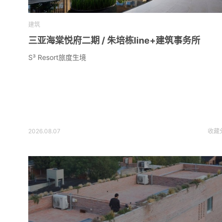
建筑
三亚海棠悦府二期 / 朱培栋line+建筑事务所
S³ Resort旅度生境
2026.08.07
收藏