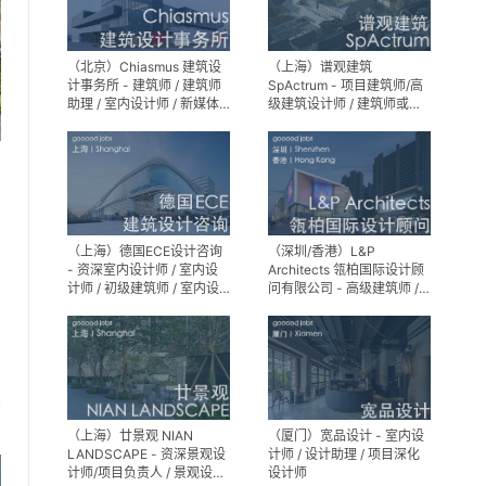
（北京）Chiasmus 建筑设
（上海）谱观建筑
计事务所 - 建筑师 / 建筑师
SpActrum - 项目建筑师/高
助理 / 室内设计师 / 新媒体
级建筑设计师 / 建筑师或助
公关 / 建筑实习生
理建筑师 / 室内设计师 / 新
媒体助理 / 实习生（建筑设
计/媒体，长期有效）
（上海）德国ECE设计咨询
（深圳/香港）L&P
- 资深室内设计师 / 室内设
Architects 瓴柏国际设计顾
计师 / 初级建筑师 / 室内设
问有限公司 - 高级建筑师 /
计师（后期）/ 建筑室内实
建筑设计师 / 资深别墅豪宅
习生
精装设计师
享
（上海）廿景观 NIAN
（厦门）宽品设计 - 室内设
LANDSCAPE - 资深景观设
计师 / 设计助理 / 项目深化
计师/项目负责人 / 景观设计
设计师