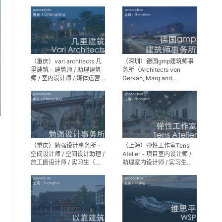
师 / 景观设计实习生
（重庆）vari architects 几
（深圳）德国gmp建筑师事
里建筑 - 建筑师 / 助理建筑
务所（Architects von
师 / 室内设计师 / 媒体运营
Gerkan, Marg and
专员 / 实习生
Partner）- 建筑实习生
（重庆）勉强设计事务所 -
（上海）弹性工作室Tens
空间设计师 / 空间设计助理 /
Atelier - 项目室内设计师 /
施工图设计师 / 实习生（长
助理室内设计师 / 实习生
期招募）
（长期招募）