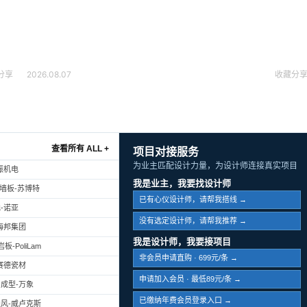
分享
2026.08.07
收藏
分
查看所有 ALL +
项目对接服务
为业主匹配设计力量，为设计师连接真实项目
振机电
我是业主，我要找设计师
幕墙板-苏博特
已有心仪设计师，请帮我搭线 →
-诺亚
没有选定设计师，请帮我推荐 →
海邦集团
我是设计师，我要接项目
-PoliLam
非会员申请直购 · 699元/条 →
赛德瓷材
申请加入会员 · 最低89元/条 →
成型-万象
已缴纳年费会员登录入口 →
风-威卢克斯