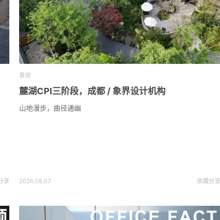
景观
麓湖CPI三阶段，成都 / 象界设计机构
山地漫步，曲径通幽
分享
2026.08.07
收藏
分