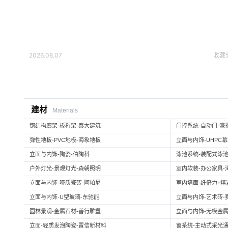
2026.08.07
收藏
建材
Materials
钢结构廊架-板桁架-泰大建筑
门控系统-自动门-濠
弹性地板-PVC地板-海象地板
立面与内饰-UHPC
立面与内饰-陶瓷-伯陶科
泳池系统-装配式泳池
户外灯光-景观灯光-森朝照明
室内软装-办公家具-
立面与内饰-哑质瓷砖-阿帕尼
室内墙面-纤倍力+熔岩板
立面与内饰-U型玻璃-东驰能
立面与内饰-艺术砖-
园林景观-金属石材-善行雕塑
立面与内饰-无模金属
立面-轻质发泡陶瓷-置信新材料
窗系统-主动式采光通