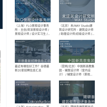
（上海）FLO景观设计事务
（北京）未/WAY Studio建
所 - 主创/资深景观设计师 /
筑设计研究所 - 建筑设计师
景观设计师 / 设计实习生 /
/ 助理设计师/初级设计师 /
商务行政助理 / 助理施工图
实习生 / 办公室行政与商务
设计师
助理
最近有哪些好工作？谷德最
（昆明/北京）中国新高教集
新20家招聘信息汇总
团 - 辅案设计师（室内设
计） / 辅案设计师（景观设
计）/ 生活空间组长/教学空
间组长 / 平面设计高级经理 /
展陈设计高级经理
（上海）Kokaistudios - 室
（北京）隈研吾建筑都市设