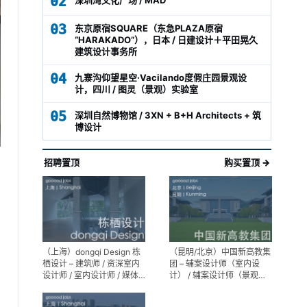
02
03
东京原宿SQUARE（东急PLAZA原宿
“HARAKADO”），日本 / 日建设计＋平田晃久
建筑设计事务所
04
九寨沟仰望星空·Vacilando度假庄园景观设
计，四川 / 图灵（景观）实验室
05
深圳自然博物馆 / 3XN + B+H Architects + 筑
博设计
招聘置顶
购买置顶 →
（上海）dongqi Design 栋
（昆明/北京）中国新高教集
栖设计 – 建筑师 / 资深室内
团 – 辅案设计师（室内设
设计师 / 室内设计师 / 媒体
计） / 辅案设计师（景观设
及公共关系主管 / 设计实习
计）/ 生活空间组长/教学空
生（常年招聘）
间组长 / 平面设计高级经理 /