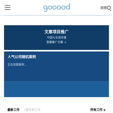
谷德设计网 gooood：建筑、
搜索
‹
›
文章项目推广
中国与全球传播
查看推广方案 →
人气公司随机案例
正在加载案例…
最新工作
+提交新工作
所有工作 →