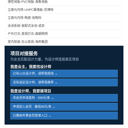
弹性地板-PVC地板-海象地板
立面与内饰-UHPC幕墙板-苏博特
立面与内饰-陶瓷-伯陶科
泳池系统-装配式泳池-诺亚
户外灯光-景观灯光-森朝照明
室内软装-办公家具-海邦集团
项目对接服务
为业主匹配设计力量，为设计师连接真实项目
我是业主，我要找设计师
已有心仪设计师，请帮我搭线 →
没有选定设计师，请帮我推荐 →
我是设计师，我要接项目
非会员申请直购 · 699元/条 →
申请加入会员 · 最低89元/条 →
已缴纳年费会员登录入口 →