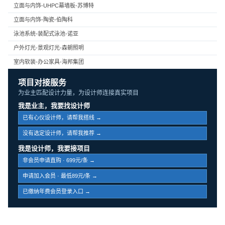
立面与内饰-UHPC幕墙板-苏博特
立面与内饰-陶瓷-伯陶科
泳池系统-装配式泳池-诺亚
户外灯光-景观灯光-森朝照明
室内软装-办公家具-海邦集团
项目对接服务
为业主匹配设计力量，为设计师连接真实项目
我是业主，我要找设计师
已有心仪设计师，请帮我搭线 →
没有选定设计师，请帮我推荐 →
我是设计师，我要接项目
非会员申请直购 · 699元/条 →
申请加入会员 · 最低89元/条 →
已缴纳年费会员登录入口 →